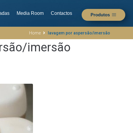
adas
Media Room
Contactos
Produtos
Home
lavagem por aspersão/imersão
rsão/imersão