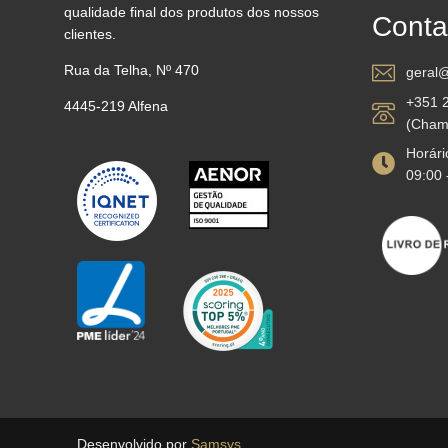
qualidade final dos produtos dos nossos
Conta
clientes.
Rua da Telha, Nº 470
geral@
+351 
4445-219 Alfena
(Chama
Horário
09:00 
Desenvolvido por
Samsys