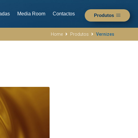
adas
Media Room
Contactos
Produtos
Home
Produtos
Vernizes