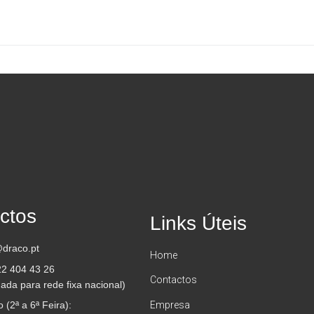
ctos
Links Úteis
draco.pt
Home
22 404 43 26
Contactos
da para rede fixa nacional)
 (2ª a 6ª Feira):
Empresa