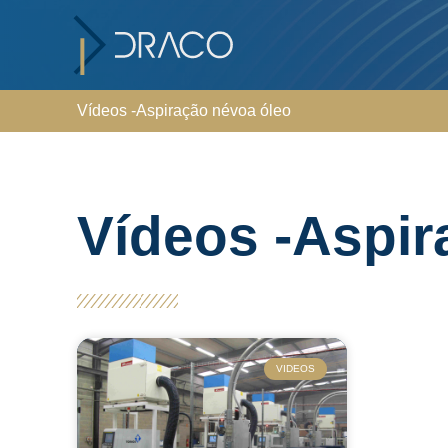
Vídeos -Aspiração névoa óleo
Vídeos -Aspir
VIDEOS