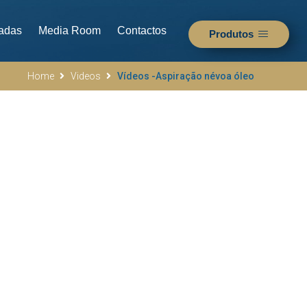
adas
Media Room
Contactos
Produtos
Home
Videos
Vídeos -Aspiração névoa óleo