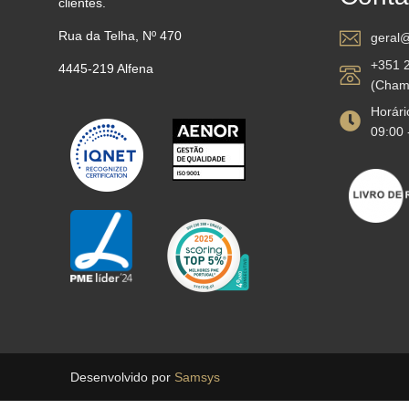
clientes.
Rua da Telha, Nº 470
geral@
+351 
4445-219 Alfena
(Chama
Horário
09:00 
Desenvolvido por
Samsys