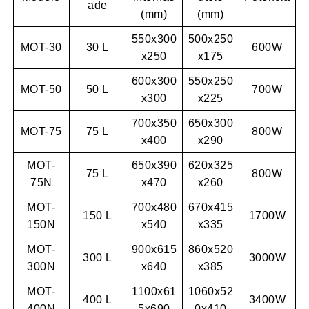
ade
(mm)
(mm)
550x300
500x250
MOT-30
30 L
600W
x250
x175
600x300
550x250
MOT-50
50 L
700W
x300
x225
700x350
650x300
MOT-75
75 L
800W
x400
x290
MOT-
650x390
620x325
75 L
800W
75N
x470
x260
MOT-
700x480
670x415
150 L
1700W
150N
x540
x335
MOT-
900x615
860x520
300 L
3000W
300N
x640
x385
MOT-
1100x61
1060x52
400 L
3400W
400N
5x690
0x410