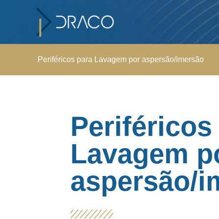
Periféricos para Lavagem por aspersão/imersão
Periféricos
Lavagem p
aspersão/i