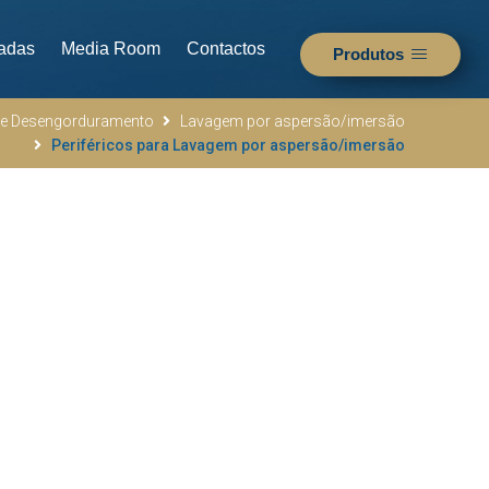
adas
Media Room
Contactos
Produtos
e Desengorduramento
Lavagem por aspersão/imersão
Periféricos para Lavagem por aspersão/imersão