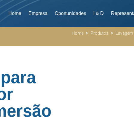
Home
Empresa
Oportunidades
I & D
Represent
Home
Produtos
Lavagem 
 para
or
mersão