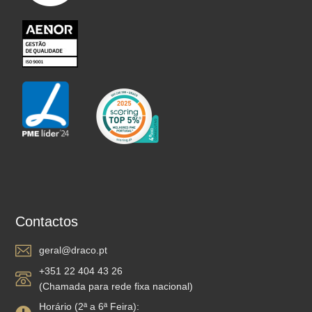
Contactos
geral@draco.pt
+351 22 404 43 26
(Chamada para rede fixa nacional)
Horário (2ª a 6ª Feira):