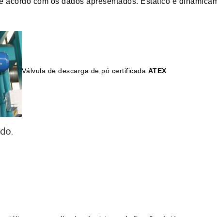
r de acordo com os dados apresentados. Estático e dinamic
Válvula de descarga de pó certificada
ATEX
rdo.