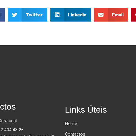
k
Twitter
LinkedIn
Email
ctos
Links Úteis
draco.pt
Home
22 404 43 26
Contactos