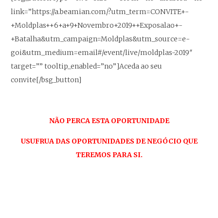
link=”https://a.beamian.com/?utm_term=CONVITE+-
+Moldplas++6+a+9+Novembro+2019++Exposalao+-
+Batalha&utm_campaign=Moldplas&utm_source=e-
goi&utm_medium=email#/event/live/moldplas-2019″
target=”” tooltip_enabled=”no”]Aceda ao seu
convite[/bsg_button]
NÃO PERCA ESTA OPORTUNIDADE
USUFRUA DAS OPORTUNIDADES DE NEGÓCIO QUE
TEREMOS PARA SI.